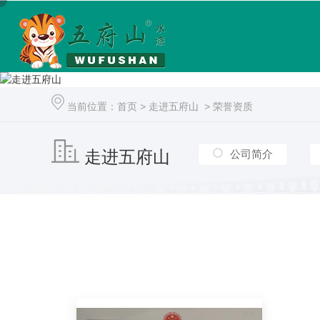
当前位置：
首页
>
走进五府山
>
荣誉资质
走进五府山
公司简介