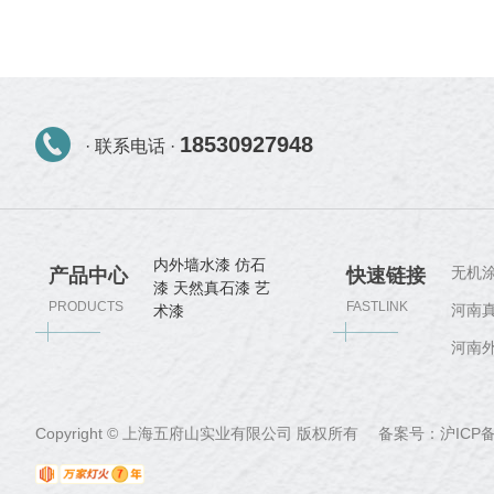
18530927948
· 联系电话 ·
内外墙水漆
仿石
无机
产品中心
快速链接
漆
天然真石漆
艺
PRODUCTS
FASTLINK
河南
术漆
河南
Copyright © 上海五府山实业有限公司 版权所有 备案号：
沪ICP备