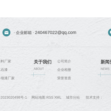
240467022@qq.com
· 企业邮箱 ·
涂料厂家
公司简介
关于我们
新闻
ABOUT
NEWS
真石漆
企业相册
外墙漆厂家
荣誉资质
城
2023020498号-1
网站地图
RSS
XML
城市分站
技术支持：
郑
市