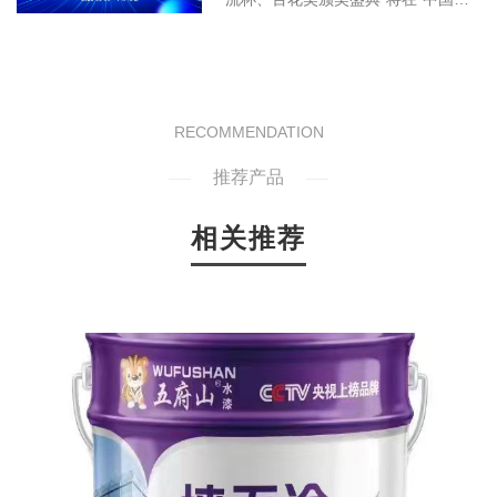
业
料之乡”顺德隆重举行。本届峰会
于
以“破局·突围·变现”为主题，由“新质
据
赋能·智造传奇”组委会主办，《涂装
牌
新视野》承办，罗斯夫、中涂联、格
知
瑞诗、天泽等..企业主协办，海川新
RECOMMENDATION
异
材、豫晟色卡、惠峰彩砂、阿普罗新
推荐产品
材料、考拉色
相关推荐