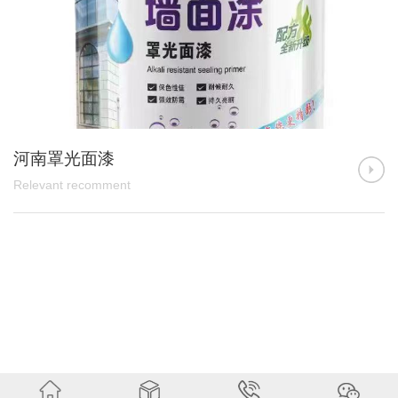
河南罩光面漆
Re
Relevant recomment