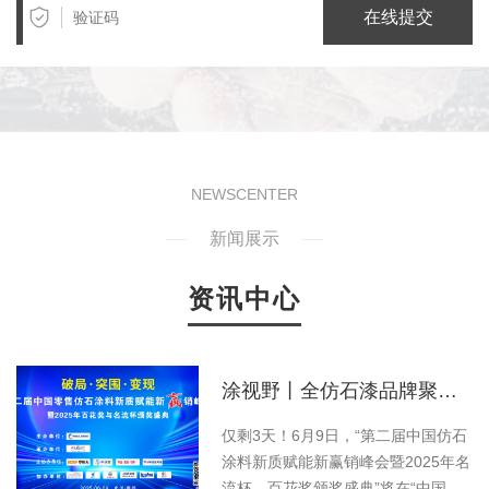
在线提交
NEWSCENTER
新闻展示
资讯中心
零售仿石涂料北方30强”榜单出炉
涂视野丨全仿石漆品牌聚首！第二届仿石涂料新质赋能峰会有何魅力？
料
仅剩3天！6月9日，“第二届中国仿石
行
涂料新质赋能新赢销峰会暨2025年名
流杯、百花奖颁奖盛典”将在“中国涂