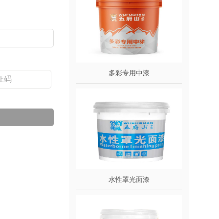
多彩专用中漆
水性罩光面漆