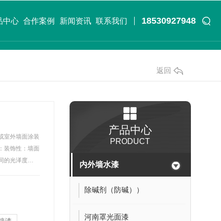
18530927948
品中心
合作案例
新闻资讯
联系我们
返回
产品中心
或室外墙面涂装
PRODUCT
：装饰性：墙面
同的光泽度…
内外墙水漆
除碱剂（防碱））
河南罩光面漆