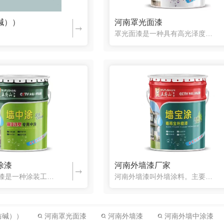
碱））
河南罩光面漆
罩光面漆是一种具有高光泽度的墙面漆。它具有以下特点和功能：高光泽度：罩光面漆呈现出明亮、反光的表面效果，给墙面带来光滑、亮丽的外观。它能够提升空间的豪华感和装饰效果。装饰性：罩光面漆提供丰富的颜色选择，可以满足不同风格和设计需求。它能够为墙面增添一种高质感的视觉效果，使整个空间更加生动和吸引人。易清洁：由于罩光面漆具有
涂漆
河南外墙漆厂家
河南外墙中涂漆是一种涂装工艺，用于在建筑、汽车、家具和其他物品表面进行中间涂层的涂覆。中涂涂料通常作为下一层和上一层涂料之间的媒介层，提供附着力、填充和平滑表面等功能。它可以改善..终涂层的质量和外观，并增强涂层系统的耐久性。中涂涂料有各种不同类型，包括丙烯酸涂料、酯类涂料、氨基涂料等，可根据需求选择适当的类型
河南外墙漆叫外墙涂料。主要可分为水溶性漆和乳胶漆。外墙乳胶漆基本性能与内墙乳胶漆差不多。但漆膜较硬，抗水能力更强。
防碱））
河南罩光面漆
河南外墙漆
河南外墙中涂漆