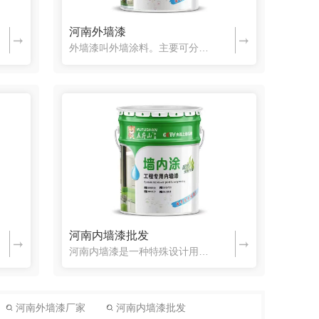
河南外墙漆
外墙漆叫外墙涂料。主要可分为水溶性漆和乳胶漆。它的种类很多，可以分为抗酸碱外墙涂料，纯丙烯酸弹性外墙涂料，有机硅自洁弹性外墙涂料，丙烯酸外墙涂料，氟碳涂料、田园风光低碳系列等。 外墙漆广泛应用于涂刷建筑外立面，所以重要的一项指标就是抗紫外线照射，要求达到长时间照射不变色。外墙涂料还要求有抗水性能
河南内墙漆批发
河南内墙漆是一种特殊设计用于建筑工程中的室内墙面涂料。它通常具备以下特点和功能：耐久性：工程专用内墙漆具有较高的耐久性，能够经受长时间的使用和清洁而不易磨损或剥落。它可以保持墙面的美观和质量，延长维持周期。抗污染性：这种漆有良好的抗污染性能，能够抵御日常污渍、污垢、指纹等表面污染物的附着。它一般容易清洁，可以用水或
河南外墙漆厂家
河南内墙漆批发