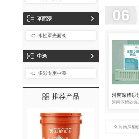
06
罩面漆
水性罩光面漆
中涂
多彩专用中漆
河南深槽砂
推荐产品
河南深槽