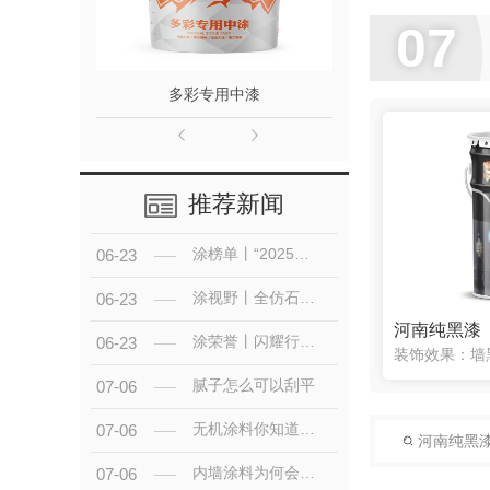
07
多彩专用中漆
水性罩
推荐新闻
涂榜单丨“2025年中国零售仿石涂料北方30强”榜单出炉
06-23
涂视野丨全仿石漆品牌聚首！第二届仿石涂料新质赋能峰会有何魅力？
06-23
河南纯黑漆
涂荣誉丨闪耀行业舞台，五府山揽获仿石涂料“北方30强”殊荣
06-23
腻子怎么可以刮平
07-06
无机涂料你知道多少？
07-06
河南纯黑
内墙涂料为何会开裂怎么解决呢？
07-06