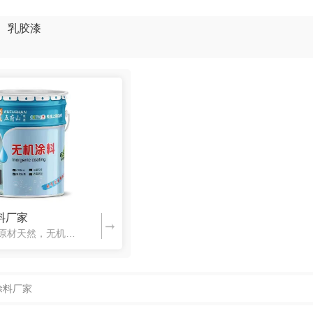
乳胶漆
料厂家
河南无机涂料原材天然，无机成分及氧化改性硅酸钾是构成无机涂料的基本要素，无机涂料因性能优，广泛用于建筑、绘画等日常生活领域，具有A级防火、耐水、耐碱、耐污染、耐气性能等，其有8大性能：①石化作用；②不燃性；③透气性；④无菌及苔藓滋生；⑤涂料颜色不褪色；⑥环保性；⑦无臭味；⑧适合所有矿物性建筑材料。
涂料厂家