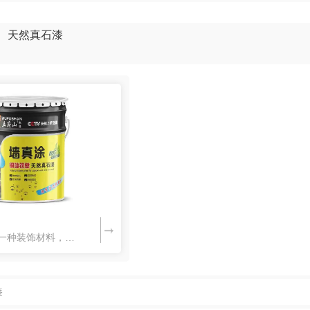
天然真石漆
天然真石漆是一种装饰材料，它是由天然矿石和有机树脂等成分制成的。它具有类似于真实石头的纹理和质感，可以用于室内外墙面的涂覆，给建筑物带来自然美观的效果。天然真石漆具有耐候性强、耐久性好、防水防火等特点，并且对环境友好，不含有害物质。它在建筑装饰领域得到广泛应用，常用于别墅、商业建筑等地的装修。
漆