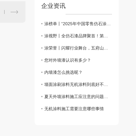
企业资讯
涂榜单丨“2025年中国零售仿石涂料北方30强”榜单出炉
涂视野丨全仿石漆品牌聚首！第二届仿石涂料新质赋能峰会有何魅力？
涂荣誉丨闪耀行业舞台，五府山揽获仿石涂料“北方30强”殊荣
您对外墙漆认识有多少？
内墙漆怎么挑选呢？
墙面涂刷涂料无机涂料到底好不好？
夏天外墙涂料施工应注意的问题都要哪些呢？
无机涂料施工需要注意哪些事情