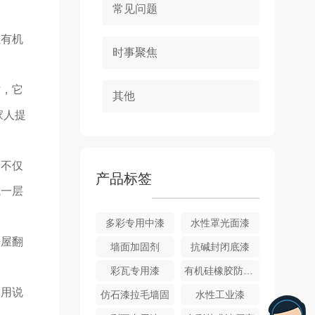
常见问题
性有机
时事聚焦
时，它
其他
家人提
。不仅
产品标签
成一层
多彩专用中漆
水性罩光面漆
房屋翻
墙面加固剂
抗碱封闭底漆
彩瓦专用漆
有机硅橡胶防水涂料
使用说
仿石漆拉毛墙固
水性工业漆