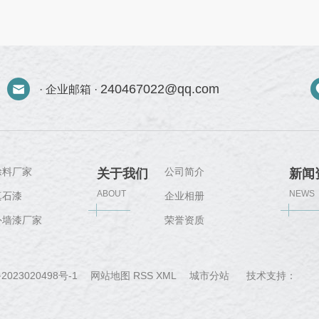
240467022@qq.com
· 企业邮箱 ·
涂料厂家
公司简介
关于我们
新闻
ABOUT
NEWS
真石漆
企业相册
外墙漆厂家
荣誉资质
城
2023020498号-1
网站地图
RSS
XML
城市分站
技术支持：
郑
市