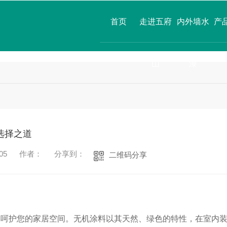
首页
走进五府
内外墙水
产
山
漆
选择之道
05
作者：
分享到：
二维码分享
够呵护您的家居空间。无机涂料以其天然、绿色的特性，在室内