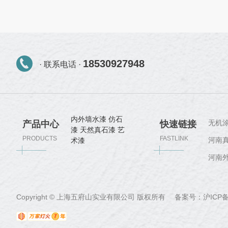
18530927948
· 联系电话 ·
内外墙水漆
仿石
无机
产品中心
快速链接
漆
天然真石漆
艺
PRODUCTS
FASTLINK
河南
术漆
河南
Copyright © 上海五府山实业有限公司 版权所有 备案号：
沪ICP备