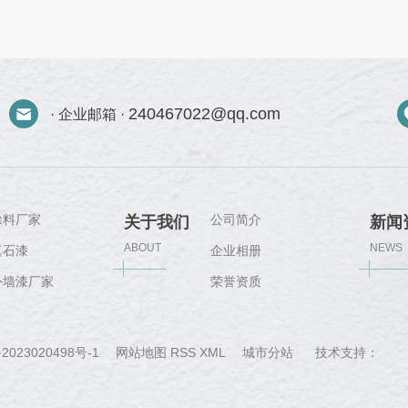
240467022@qq.com
· 企业邮箱 ·
涂料厂家
公司简介
关于我们
新闻
ABOUT
NEWS
真石漆
企业相册
外墙漆厂家
荣誉资质
城
2023020498号-1
网站地图
RSS
XML
城市分站
技术支持：
郑
市