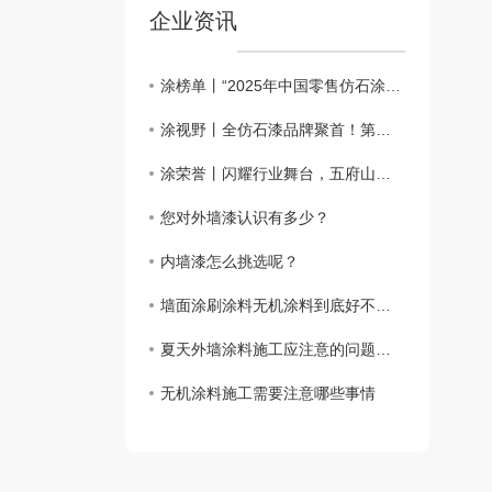
企业资讯
涂榜单丨“2025年中国零售仿石涂料北方30强”榜单出炉
涂视野丨全仿石漆品牌聚首！第二届仿石涂料新质赋能峰会有何魅力？
涂荣誉丨闪耀行业舞台，五府山揽获仿石涂料“北方30强”殊荣
您对外墙漆认识有多少？
内墙漆怎么挑选呢？
墙面涂刷涂料无机涂料到底好不好？
夏天外墙涂料施工应注意的问题都要哪些呢？
无机涂料施工需要注意哪些事情