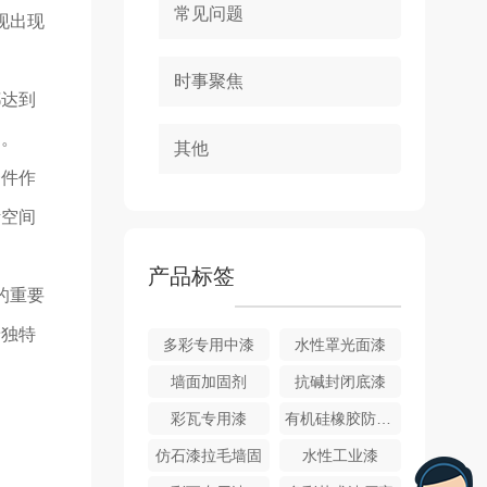
常见问题
现出现
时事聚焦
都达到
力。
其他
一件作
活空间
产品标签
的重要
着独特
多彩专用中漆
水性罩光面漆
墙面加固剂
抗碱封闭底漆
彩瓦专用漆
有机硅橡胶防水涂料
仿石漆拉毛墙固
水性工业漆