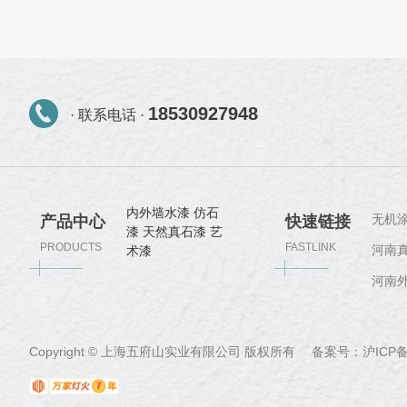
18530927948
· 联系电话 ·
内外墙水漆
仿石
无机
产品中心
快速链接
漆
天然真石漆
艺
PRODUCTS
FASTLINK
河南
术漆
河南
Copyright © 上海五府山实业有限公司 版权所有 备案号：
沪ICP备