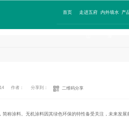
首页
走进五府
内外墙水
产
山
漆
14
作者：
分享到：
二维码分享
料，简称涂料。无机涂料因其绿色环保的特性备受关注，未来发展