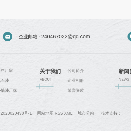
240467022@qq.com
· 企业邮箱 ·
涂料厂家
公司简介
关于我们
新闻
ABOUT
NEWS
真石漆
企业相册
外墙漆厂家
荣誉资质
城
2023020498号-1
网站地图
RSS
XML
城市分站
技术支持：
郑
市