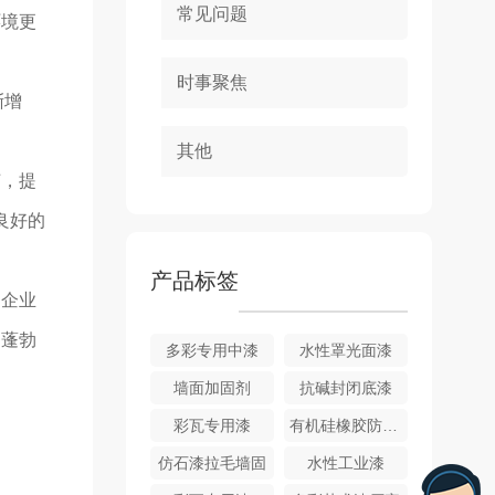
常见问题
环境更
时事聚焦
渐增
其他
艺，提
良好的
产品标签
，企业
够蓬勃
多彩专用中漆
水性罩光面漆
墙面加固剂
抗碱封闭底漆
彩瓦专用漆
有机硅橡胶防水涂料
仿石漆拉毛墙固
水性工业漆