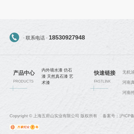
18530927948
· 联系电话 ·
内外墙水漆
仿石
无机
产品中心
快速链接
漆
天然真石漆
艺
PRODUCTS
FASTLINK
河南
术漆
河南
Copyright © 上海五府山实业有限公司 版权所有 备案号：
沪ICP备