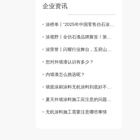
企业资讯
涂榜单丨“2025年中国零售仿石涂料北方30强”榜单出炉
涂视野丨全仿石漆品牌聚首！第二届仿石涂料新质赋能峰会有何魅力？
涂荣誉丨闪耀行业舞台，五府山揽获仿石涂料“北方30强”殊荣
您对外墙漆认识有多少？
内墙漆怎么挑选呢？
墙面涂刷涂料无机涂料到底好不好？
夏天外墙涂料施工应注意的问题都要哪些呢？
无机涂料施工需要注意哪些事情