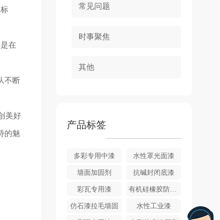
常见问题
.标
时事聚焦
论是在
其他
队不断
创美好
产品标签
特的魅
多彩专用中漆
水性罩光面漆
墙面加固剂
抗碱封闭底漆
彩瓦专用漆
有机硅橡胶防水涂料
仿石漆拉毛墙固
水性工业漆