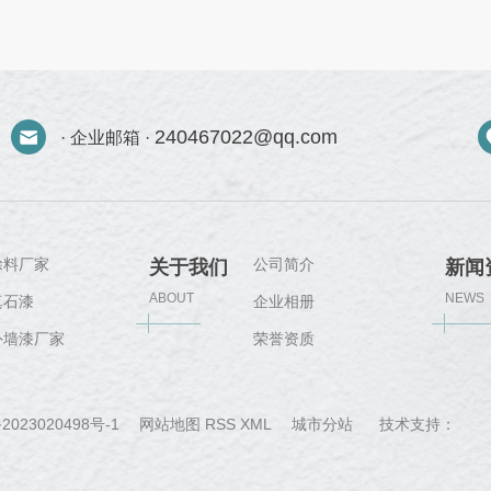
240467022@qq.com
· 企业邮箱 ·
涂料厂家
公司简介
关于我们
新闻
ABOUT
NEWS
真石漆
企业相册
外墙漆厂家
荣誉资质
城
2023020498号-1
网站地图
RSS
XML
城市分站
技术支持：
郑
市