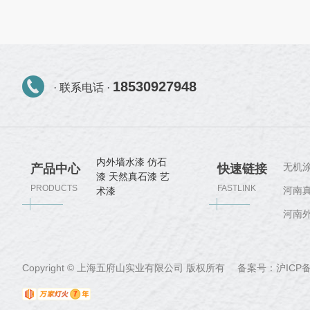
18530927948
· 联系电话 ·
内外墙水漆
仿石
无机
产品中心
快速链接
漆
天然真石漆
艺
PRODUCTS
FASTLINK
河南
术漆
河南
Copyright © 上海五府山实业有限公司 版权所有 备案号：
沪ICP备