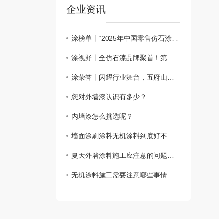
企业资讯
涂榜单丨“2025年中国零售仿石涂料北方30强”榜单出炉
涂视野丨全仿石漆品牌聚首！第二届仿石涂料新质赋能峰会有何魅力？
涂荣誉丨闪耀行业舞台，五府山揽获仿石涂料“北方30强”殊荣
您对外墙漆认识有多少？
内墙漆怎么挑选呢？
墙面涂刷涂料无机涂料到底好不好？
夏天外墙涂料施工应注意的问题都要哪些呢？
无机涂料施工需要注意哪些事情