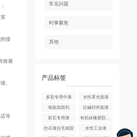
常见问题
点：
是室
时事聚焦
素的侵
其他
有效避
产品标签
砖墙、
多彩专用中漆
水性罩光面漆
墙面加固剂
抗碱封闭底漆
酒店等
彩瓦专用漆
有机硅橡胶防水涂料
仿石漆拉毛墙固
水性工业漆