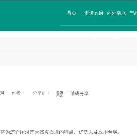
首页
走进五府
内外墙水
产
山
漆
04
作者：
分享到：
二维码分享
文将为您介绍河南天然真石漆的特点、优势以及应用领域。