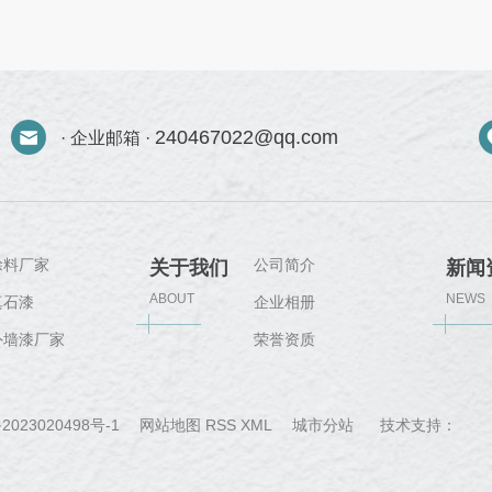
240467022@qq.com
· 企业邮箱 ·
涂料厂家
公司简介
关于我们
新闻
ABOUT
NEWS
真石漆
企业相册
外墙漆厂家
荣誉资质
城
2023020498号-1
网站地图
RSS
XML
城市分站
技术支持：
郑
市