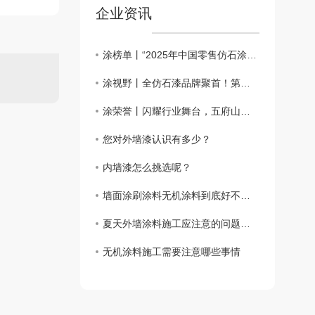
企业资讯
涂榜单丨“2025年中国零售仿石涂料北方30强”榜单出炉
涂视野丨全仿石漆品牌聚首！第二届仿石涂料新质赋能峰会有何魅力？
涂荣誉丨闪耀行业舞台，五府山揽获仿石涂料“北方30强”殊荣
您对外墙漆认识有多少？
内墙漆怎么挑选呢？
墙面涂刷涂料无机涂料到底好不好？
夏天外墙涂料施工应注意的问题都要哪些呢？
无机涂料施工需要注意哪些事情