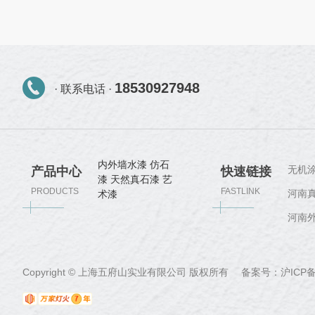
18530927948
· 联系电话 ·
内外墙水漆
仿石
无机
产品中心
快速链接
漆
天然真石漆
艺
PRODUCTS
FASTLINK
河南
术漆
河南
Copyright © 上海五府山实业有限公司 版权所有 备案号：
沪ICP备