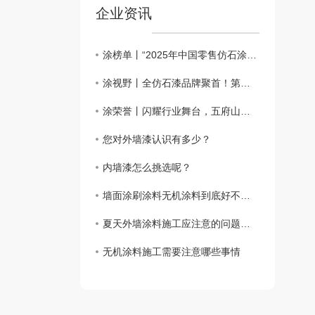
企业资讯
涂榜单丨“2025年中国零售仿石涂料北方30强”榜单出炉
涂视野丨全仿石漆品牌聚首！第二届仿石涂料新质赋能峰会有何魅力？
涂荣誉丨闪耀行业舞台，五府山揽获仿石涂料“北方30强”殊荣
您对外墙漆认识有多少？
内墙漆怎么挑选呢？
墙面涂刷涂料无机涂料到底好不好？
夏天外墙涂料施工应注意的问题都要哪些呢？
无机涂料施工需要注意哪些事情