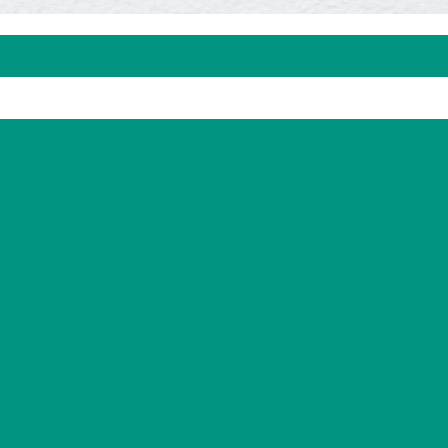
州
分
上
站
海
山
西
陕
西
山
东
河
南