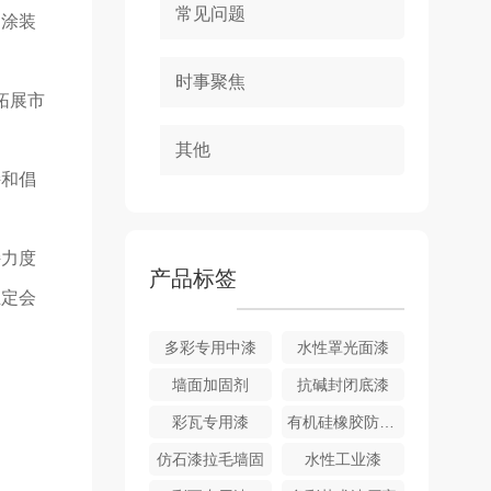
常见问题
舶涂装
时事聚焦
拓展市
其他
持和倡
持力度
产品标签
业定会
多彩专用中漆
水性罩光面漆
墙面加固剂
抗碱封闭底漆
彩瓦专用漆
有机硅橡胶防水涂料
仿石漆拉毛墙固
水性工业漆