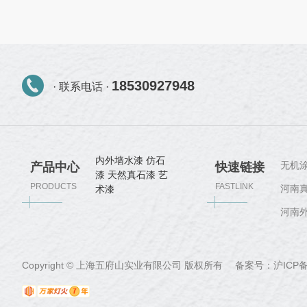
18530927948
· 联系电话 ·
内外墙水漆
仿石
无机
产品中心
快速链接
漆
天然真石漆
艺
PRODUCTS
FASTLINK
河南
术漆
河南
Copyright © 上海五府山实业有限公司 版权所有 备案号：
沪ICP备