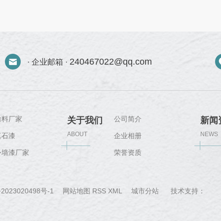
240467022@qq.com
· 企业邮箱 ·
涂料厂家
公司简介
关于我们
新闻
ABOUT
NEWS
真石漆
企业相册
外墙漆厂家
荣誉资质
城
2023020498号-1
网站地图
RSS
XML
城市分站
技术支持：
郑
市